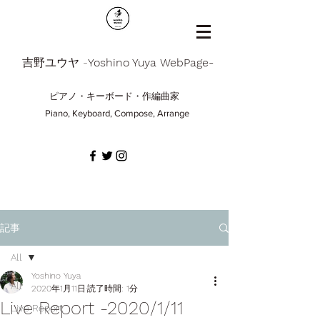
​吉野ユウヤ -
Yoshino Yuya WebPage-
ピアノ・キーボード・作編曲家
Piano, Keyboard, Compose, Arrange
記事
All
Yoshino Yuya
All
2020年1月11日
読了時間: 1分
Live Report -2020/1/11
Live Report