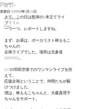
Part1-
Hello
Live Schedule
更新日：
2020年1月28日
さて、この日は怒涛の3本立てライ
Unit/Band
ブ！！w
Diary
一つ一つ、レポートしますね。
まず、お昼は、ボーカリスト林ももこ
ちゃんの
企画ライブでした。場所は北参道
GRAPES。
3/7の羽田空港でのワンマンライブを控
えて、
応援企画ということで、仲間たちが駆
けつけました。
僕は、林ももこちゃんと、大森真理子
ちゃんをサポート。